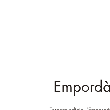
Empordà
Tercera edició l’Empordà 