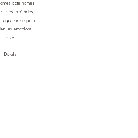
cames apte només
les més intrèpides,
 i aquelles a qui li
en les emocions
fortes.
Detalls