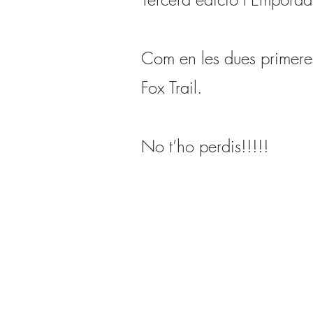
Com en les dues primere
Fox Trail.
No t’ho perdis!!!!!