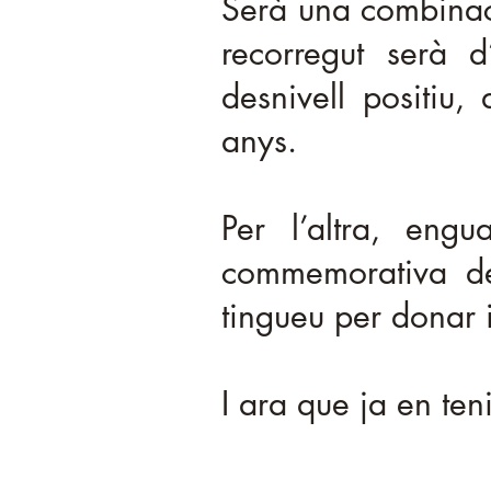
Serà una combinaci
recorregut serà
desnivell positiu,
anys.
Per l’altra, eng
commemorativa de 
tingueu per donar i
I ara que ja en ten