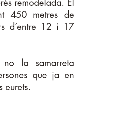
prés remodelada. El
nt 450 metres de
ors d’entre 12 i 17
o no la samarreta
persones que ja en
 eurets.