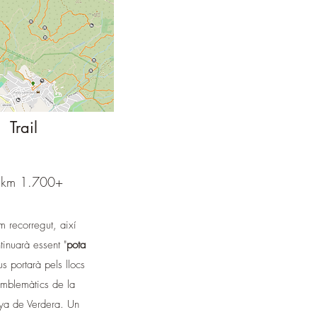
Trail
km 1.700+
m recorregut, així
tinuarà essent "
pota
 us portarà pels llocs
mblemàtics de la
ya de Verdera. Un