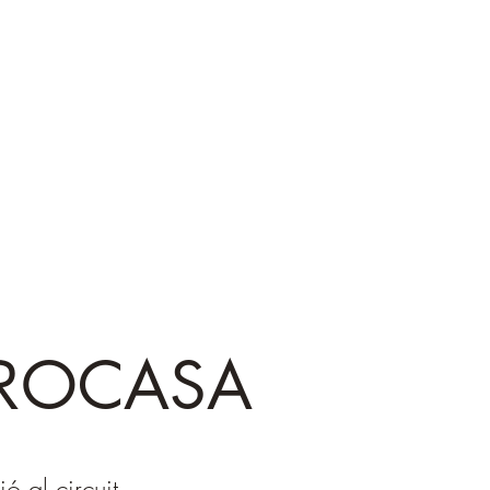
 PROCASA
 al circuit.