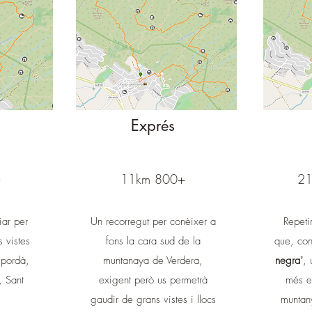
Exprés
+
11km 800+
21
iar per
Un recorregut per conèixer a
Repeti
s vistes
fons la cara sud de la
que, con
mpordà,
muntanaya de Verdera,
negra
",
, Sant
exigent però us permetrà
més e
gaudir de grans vistes i llocs
muntan