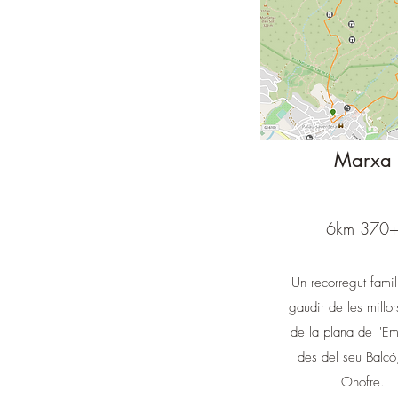
Marxa
6km 370
Un recorregut famil
gaudir de les millor
de la plana de l'E
des del seu Balcó
Onofre.