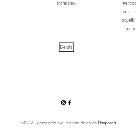
increïbles.
trenca
pels i 
aquells
agrad
Detalls
©2025 Associació Excursionista Balcó de l'Empordà.