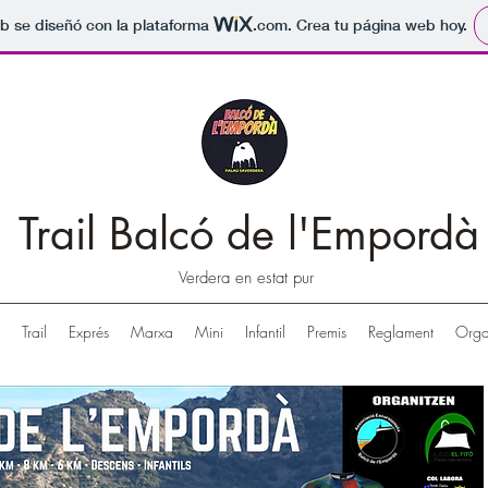
b se diseñó con la plataforma
.com
. Crea tu página web hoy.
Trail Balcó de l'Empordà
Verdera en estat pur
Trail
Exprés
Marxa
Mini
Infantil
Premis
Reglament
Orga