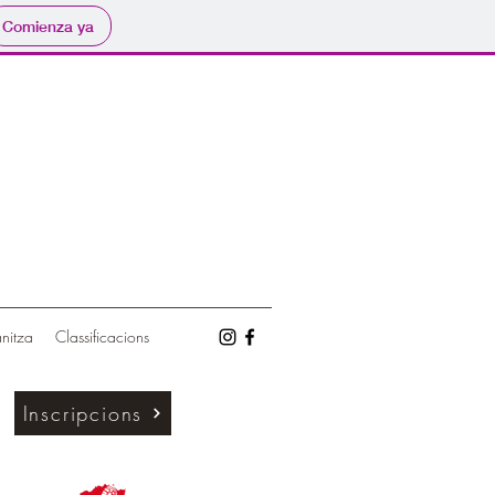
Comienza ya
nitza
Classificacions
Inscripcions