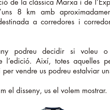
ó de la clàssica Marxa i de l’Ex
 d’uns 8 km amb aproximadame
 destinada a corredores i corred
uany podreu decidir si voleu 
l’edició. Així, totes aquelles 
 per vendre us podreu estalviar uns
im el disseny, us el volem mostrar.