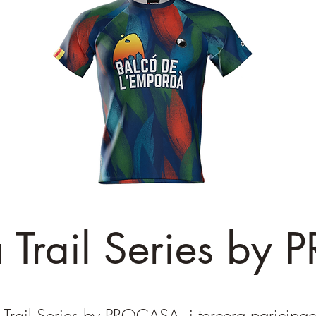
 Trail Series by
Trail Series by PROCASA, i tercera paricipació